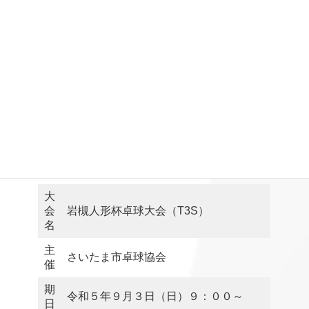
大
会
岩槻人形杯卓球大会（T3S）
名
主
さいたま市卓球協会
催
期
令和５年９月３日（日）９：００～
日