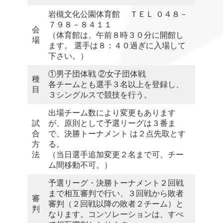
岩槻文化公園体育館 ＴＥＬ ０４８－
７９８－８４１１
会
（体育館は、午前８時３０分に開館し
場
ます。 選手は８：４０過ぎに入場して
下さい。）
①男子団体戦 ②女子団体戦
種
各チームとも選手３名以上を登録し、
目
３シングルスで競技を行う。
出場チーム数により変更もあります
試
が、原則として予選リーグは３番ま
合
で、決勝トーナメント は２点先取とす
方
る。
法
（当日選手追加変更２名まで可、チー
ム間移動不可。）
予選リーグ・決勝トーナメント２回戦
まで相互審判で行い、３回戦から敗者
審
審判（２回戦以降の敗者２チーム）と
判
なります。コンソレーションは、すべ