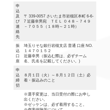
申
込
及
〒 339-0057 さいたま市岩槻区本町 6-6-
び
7 近藤幸男宛 ＴＥＬ ０４８－７４９
連
－７０５５（１８時～２１時）
絡
先
振
埼玉りそな銀行岩槻支店 普通 口座 NO.
込
１４７０１５２
口
近藤幸男（振込む際は、必ずチーム
座
名、氏名を記載してください。)
申
込
８月１日（火）～８月１２日（土）必
締
着・振込みのこと
切
※選手変更は、当日受付の際にお申し
出ください。
※ゼッケンは、必ず着用すること。
※傷害保険等について