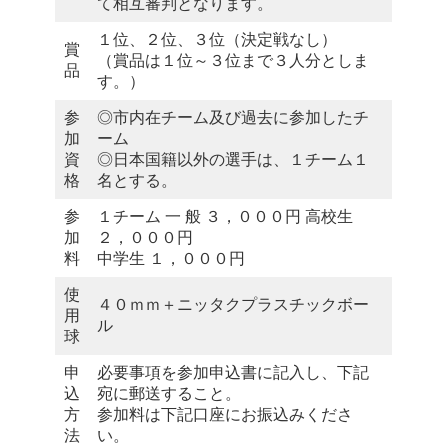
て相互審判となります。
１位、２位、３位（決定戦なし）
賞
（賞品は１位～３位まで３人分としま
品
す。）
参
◎市内在チーム及び過去に参加したチ
加
ーム
資
◎日本国籍以外の選手は、１チーム１
格
名とする。
参
１チーム 一 般 ３，０００円 高校生
加
２，０００円
料
中学生 １，０００円
使
４０ｍｍ＋ニッタクプラスチックボー
用
ル
球
申
必要事項を参加申込書に記入し、下記
込
宛に郵送すること。
方
参加料は下記口座にお振込みくださ
法
い。