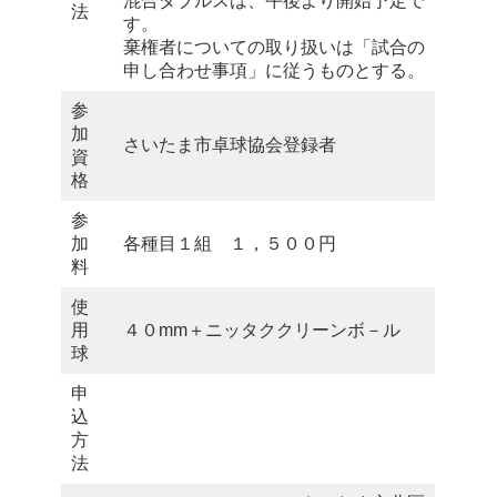
混合ダブルスは、午後より開始予定で
法
す。
棄権者についての取り扱いは「試合の
申し合わせ事項」に従うものとする。
参
加
さいたま市卓球協会登録者
資
格
参
加
各種目１組 １，５００円
料
使
用
４０mm＋ニッタククリーンボ－ル
球
申
込
方
法