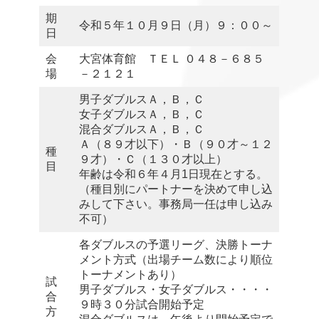
期
令和５年１０月９日（月）９：００～
日
会
大宮体育館 ＴＥＬ ０４８－６８５
場
－２１２１
男子ダブルスＡ，Ｂ，Ｃ
女子ダブルスＡ，Ｂ，Ｃ
混合ダブルスＡ，Ｂ，Ｃ
Ａ（８９才以下）・Ｂ（９０才～１２
種
９才）・Ｃ（１３０才以上）
目
年齢は令和６年４月1日現在とする。
（種目別にパートナーを決めて申し込
みして下さい。事務局一任は申し込み
不可）
各ダブルスの予選リーグ、決勝トーナ
メント方式（出場チーム数により順位
トーナメントあり）
試
男子ダブルス・女子ダブルス・・・・
合
９時３０分試合開始予定
方