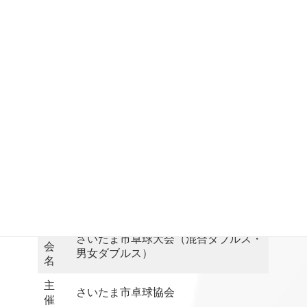
＜センター内での取りまとめ申込締切＞ ９月１
０日（日）
大
さいたま市卓球大会（混合ダブルス・
会
男女ダブルス）
名
主
さいたま市卓球協会
催