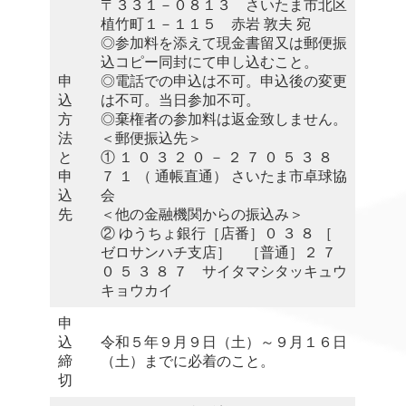
〒３３１－０８１３ さいたま市北区
植竹町１－１１５ 赤岩 敦夫 宛
◎参加料を添えて現金書留又は郵便振
込コピー同封にて申し込むこと。
申
◎電話での申込は不可。申込後の変更
込
は不可。当日参加不可。
方
◎棄権者の参加料は返金致しません。
法
＜郵便振込先＞
と
① １ ０ ３ ２ ０ － ２ ７ ０ ５ ３ ８
申
７ １ （ 通帳直通） さいたま市卓球協
込
会
先
＜他の金融機関からの振込み＞
② ゆうちょ銀行［店番］０ ３ ８ ［
ゼロサンハチ支店］ ［普通］２ ７
０ ５ ３ ８ ７ サイタマシタッキュウ
キョウカイ
申
込
令和５年９月９日（土）～９月１６日
締
（土）までに必着のこと。
切