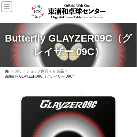
コ
ナ
ン
ビ
テ
ゲ
ン
ー
ツ
シ
へ
ョ
Butterfly GLAYZER09C（グ
ス
ン
キ
に
レイザー 09C）
ッ
移
プ
動
HOME
ショップ商品
新製品
Butterfly GLAYZER09C（グレイザー 09C）