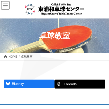
コ
ナ
ン
ビ
テ
ゲ
ン
ー
ツ
シ
へ
ョ
ス
ン
卓球教室
キ
に
ッ
移
プ
動
HOME
卓球教室
Bluesky
Threads