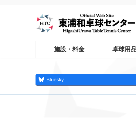
コ
ナ
ン
ビ
テ
ゲ
ン
ー
ツ
シ
へ
ョ
ス
ン
施設・料金
卓球用
キ
に
ッ
移
プ
動
Bluesky