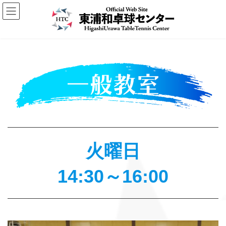
コ
ナ
ン
ビ
テ
ゲ
ン
ー
ツ
シ
へ
ョ
ス
ン
キ
に
ッ
移
プ
動
火曜日
14:30～16:00