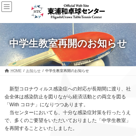
コ
ナ
ン
ビ
テ
ゲ
ン
ー
ツ
シ
へ
ョ
中学生教室再開のお知らせ
ス
ン
キ
に
ッ
移
プ
動
HOME
お知らせ
中学生教室再開のお知らせ
新型コロナウィルス感染症への対応が長期間に渡り、社
会全体は感染防止を図りながら経済活動との両立を図る
「With コロナ」になりつつあります。
当センターにおいても、十分な感染症対策を行ったうえ
で、多くのご要望をいただいておりました「中学生教室」
を再開することといたしました。