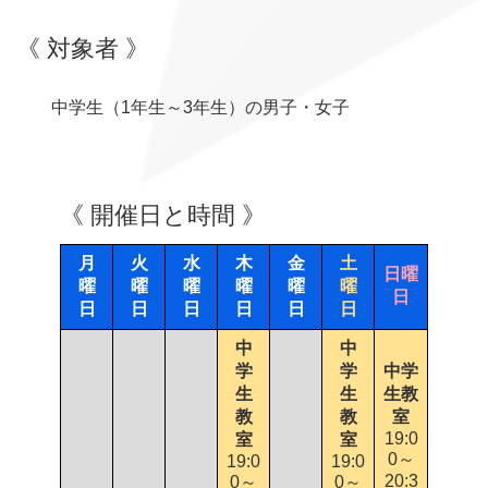
《 対象者 》
中学生（1年生～3年生）の男子・女子
《 開催日と時間 》
月
火
水
木
金
土
日曜
曜
曜
曜
曜
曜
曜
日
日
日
日
日
日
日
中
中
学
学
中学
生
生
生教
教
教
室
19:0
室
室
0～
19:0
19:0
20:3
0～
0～